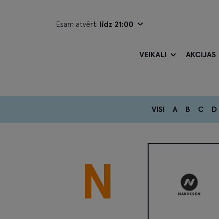
Esam atvērti
līdz 21:00
VEIKALI
AKCIJAS
VISI
A
B
C
D
N