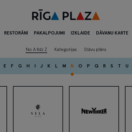
RESTORĀNI
PAKALPOJUMI
IZKLAIDE
DĀVANU KARTE
No A līdz Z
Kategorijas
Stāvu plāns
E
F
G
H
I
J
K
L
M
N
O
P
Q
R
S
T
U