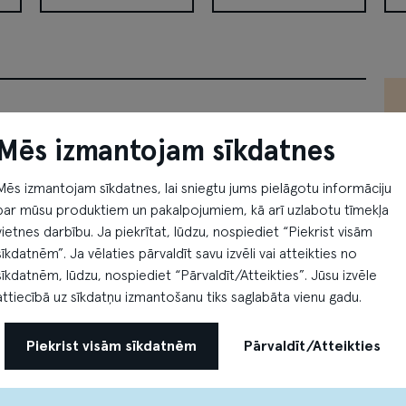
NELA GEMS
NewYorker
No
Mēs izmantojam sīkdatnes
Apollo Kino
Gan Bei
Mēs izmantojam sīkdatnes, lai sniegtu jums pielāgotu informāciju
a
Pirmdiena - Svētdiena
Pirmdiena - Svētdiena
par mūsu produktiem un pakalpojumiem, kā arī uzlabotu tīmekļa
10:00 - 23:00
10:00 - 22:00
vietnes darbību. Ja piekrītat, lūdzu, nospiediet “Piekrist visām
sīkdatnēm”. Ja vēlaties pārvaldīt savu izvēli vai atteikties no
sīkdatnēm, lūdzu, nospiediet “Pārvaldīt/Atteikties”. Jūsu izvēle
attiecībā uz sīkdatņu izmantošanu tiks saglabāta vienu gadu.
O’Learys
Čili pizza
Piekrist visām sīkdatnēm
Pārvaldīt/Atteikties
sporta bārs un
a
Pirmdiena - Svētdiena