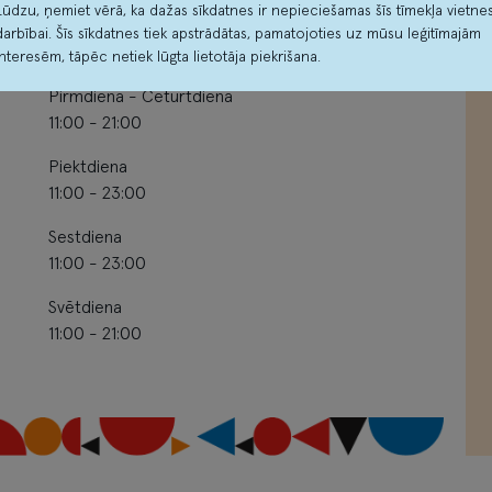
izklaides
10:00 - 21:00
Lūdzu, ņemiet vērā, ka dažas sīkdatnes ir nepieciešamas šīs tīmekļa vietne
darbībai. Šīs sīkdatnes tiek apstrādātas, pamatojoties uz mūsu leģitīmajām
centrs
interesēm, tāpēc netiek lūgta lietotāja piekrišana.
Pirmdiena - Ceturtdiena
11:00 - 21:00
Piektdiena
11:00 - 23:00
Sestdiena
11:00 - 23:00
Svētdiena
11:00 - 21:00