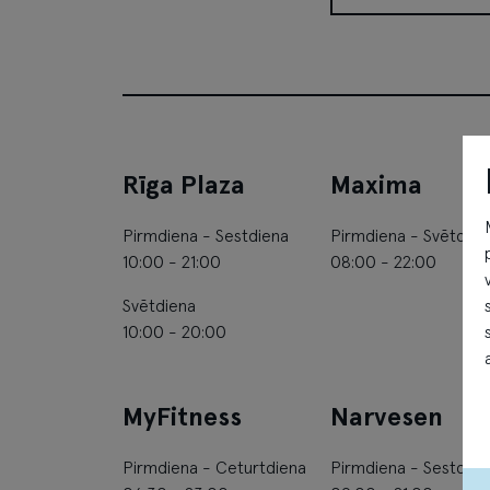
Narvesen
Rīga Plaza
Maxima
Pirmdiena - Sestdiena
Pirmdiena - Svētdien
10:00 - 21:00
08:00 - 22:00
Svētdiena
10:00 - 20:00
MyFitness
Narvesen
Pirmdiena - Ceturtdiena
Pirmdiena - Sestdien