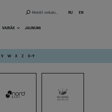
RU
EN
VAIRĀK
JAUNUMI
V
W
X
Z
0-9