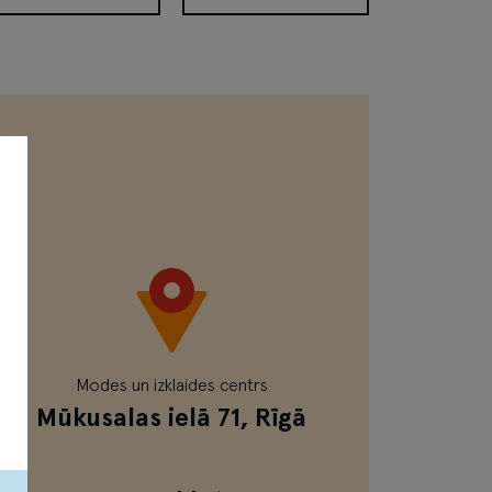
rdbaby
NS King
Modes un izklaides centrs
Mūkusalas ielā 71, Rīgā