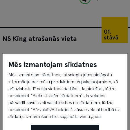
01.
stāvā
NS King atrašanās vieta
Mēs izmantojam sīkdatnes
Mēs izmantojam sīkdatnes, lai sniegtu jums pielāgotu
informāciju par mūsu produktiem un pakalpojumiem, kā
arī uzlabotu tīmekļa vietnes darbību. Ja piekrītat, lūdzu,
nospiediet “Piekrist visām sīkdatnēm”. Ja vēlaties
pārvaldīt savu izvēli vai atteikties no sīkdatnēm, lūdzu,
nospiediet “Pārvaldīt/Atteikties”. Jūsu izvēle attiecībā uz
sīkdatņu izmantošanu tiks saglabāta vienu gadu.