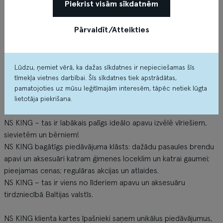
Piekrist visām sīkdatnēm
Pārvaldīt/Atteikties
Lūdzu, ņemiet vērā, ka dažas sīkdatnes ir nepieciešamas šīs
tīmekļa vietnes darbībai. Šīs sīkdatnes tiek apstrādātas,
pamatojoties uz mūsu leģitīmajām interesēm, tāpēc netiek lūgta
Par veikalu
lietotāja piekrišana.
NS KING – tas ir labākais palīgs ideālo apavu izvēlē vīriešiem,
sievietēm un bērniem!
NS KING bagātīgs piedāvājuma klāsts: dažādu pasaules brendu
apavi un aksesuāri katram ģimenes loceklim un katrai gaumei;
pieejamas cenas; regulāras akcijas un atlaides.
NS KING – tas ir viens no līderiem apavu un aksesuāru
tirdzniecībā Baltijas valstīs.
NS KING klienta kartes īpašnieki saņem unikālus piedāvājumus,