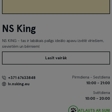
NS King
NS KING – tas ir labākais palīgs ideālo apavu izvēlē vīriešiem,
sievietēm un bērniem!
Lasīt vairāk
Pirmdiena - Sestdiena
+371 67633848
10:00 - 21:00
lv.nsking.eu
Svētdiena
10:00 - 20:00
ATĻAUTS AR SUNI