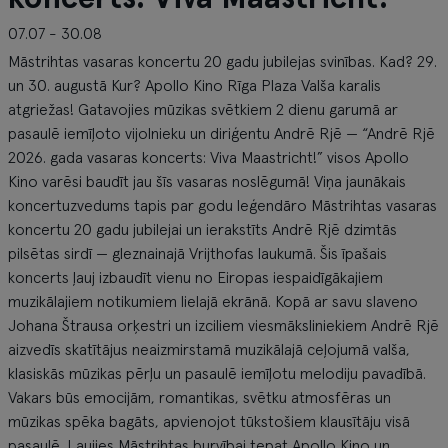
07.07 - 30.08
Māstrihtas vasaras koncertu 20 gadu jubilejas svinības. Kad? 29.
un 30. augustā Kur? Apollo Kino Rīga Plaza Valša karalis
atgriežas! Gatavojies mūzikas svētkiem 2 dienu garumā ar
pasaulē iemīļoto vijolnieku un diriģentu Andrē Rjē — “Andrē Rjē
2026. gada vasaras koncerts: Viva Maastricht!” visos Apollo
Kino varēsi baudīt jau šīs vasaras noslēgumā! Viņa jaunākais
koncertuzvedums tapis par godu leģendāro Māstrihtas vasaras
koncertu 20 gadu jubilejai un ierakstīts Andrē Rjē dzimtās
pilsētas sirdī — gleznainajā Vrijthofas laukumā. Šis īpašais
koncerts ļauj izbaudīt vienu no Eiropas iespaidīgākajiem
muzikālajiem notikumiem lielajā ekrānā. Kopā ar savu slaveno
Johana Štrausa orķestri un izciliem viesmāksliniekiem Andrē Rjē
aizvedīs skatītājus neaizmirstamā muzikālajā ceļojumā valša,
klasiskās mūzikas pērļu un pasaulē iemīļotu melodiju pavadībā.
Vakars būs emocijām, romantikas, svētku atmosfēras un
mūzikas spēka bagāts, apvienojot tūkstošiem klausītāju visā
pasaulē. Ļaujies Māstrihtas burvībai tepat Apollo Kino un