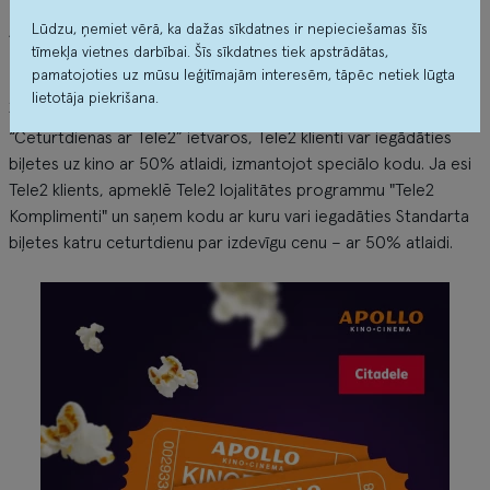
Apollo Kino Tele2
Lūdzu, ņemiet vērā, ka dažas sīkdatnes ir nepieciešamas šīs
tīmekļa vietnes darbībai. Šīs sīkdatnes tiek apstrādātas,
Ceturtdienas
pamatojoties uz mūsu leģitīmajām interesēm, tāpēc netiek lūgta
lietotāja piekrišana.
22.05 - 31.07
“Ceturtdienas ar Tele2” ietvaros, Tele2 klienti var iegādāties
biļetes uz kino ar 50% atlaidi, izmantojot speciālo kodu. Ja esi
Tele2 klients, apmeklē Tele2 lojalitātes programmu "Tele2
Komplimenti" un saņem kodu ar kuru vari iegadāties Standarta
biļetes katru ceturtdienu par izdevīgu cenu – ar 50% atlaidi.