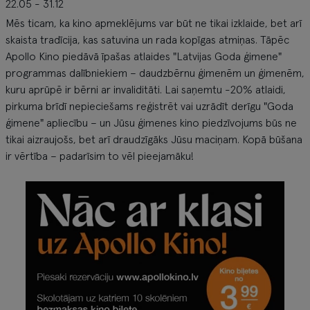
22.05 - 31.12
Mēs ticam, ka kino apmeklējums var būt ne tikai izklaide, bet arī
skaista tradīcija, kas satuvina un rada kopīgas atmiņas. Tāpēc
Apollo Kino piedāvā īpašas atlaides "Latvijas Goda ģimene"
programmas dalībniekiem – daudzbērnu ģimenēm un ģimenēm,
kuru aprūpē ir bērni ar invaliditāti. Lai saņemtu -20% atlaidi,
pirkuma brīdī nepieciešams reģistrēt vai uzrādīt derīgu "Goda
ģimene" apliecību – un Jūsu ģimenes kino piedzīvojums būs ne
tikai aizraujošs, bet arī draudzīgāks Jūsu maciņam. Kopā būšana
ir vērtība – padarīsim to vēl pieejamāku!