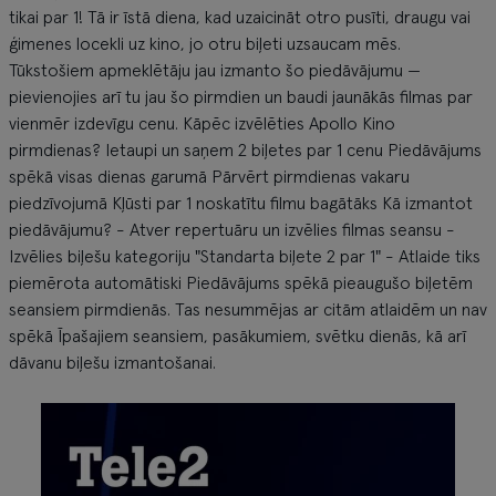
tikai par 1! Tā ir īstā diena, kad uzaicināt otro pusīti, draugu vai
ģimenes locekli uz kino, jo otru biļeti uzsaucam mēs.
Tūkstošiem apmeklētāju jau izmanto šo piedāvājumu —
pievienojies arī tu jau šo pirmdien un baudi jaunākās filmas par
vienmēr izdevīgu cenu. Kāpēc izvēlēties Apollo Kino
pirmdienas? Ietaupi un saņem 2 biļetes par 1 cenu Piedāvājums
spēkā visas dienas garumā Pārvērt pirmdienas vakaru
piedzīvojumā Kļūsti par 1 noskatītu filmu bagātāks Kā izmantot
piedāvājumu? - Atver repertuāru un izvēlies filmas seansu -
Izvēlies biļešu kategoriju "Standarta biļete 2 par 1" - Atlaide tiks
piemērota automātiski Piedāvājums spēkā pieaugušo biļetēm
seansiem pirmdienās. Tas nesummējas ar citām atlaidēm un nav
spēkā Īpašajiem seansiem, pasākumiem, svētku dienās, kā arī
dāvanu biļešu izmantošanai.