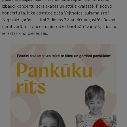
izbaudi koncertu izcilā skaņas un attēla kvalitātē. Piedzīvo
koncertu tā, it kā atrastos pašā Vrijthofas laukuma sirdī!
Nepalaid garām — tikai 2 dienas 29. un 30. augustā! Lūdzam
ņemt vērā, ka koncertu pieredze kinoteātrī var atšķirties no
ierastās kino pieredzes.