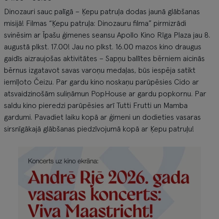
Dinozauri sauc palīgā – Ķepu patruļa dodas jaunā glābšanas
misijā! Filmas “Ķepu patruļa: Dinozauru filma” pirmizrādi
svinēsim ar Īpašu ģimenes seansu Apollo Kino Rīga Plaza jau 8.
augustā plkst. 17.00! Jau no plkst. 16.00 mazos kino draugus
gaidīs aizraujošas aktivitātes – Sapņu ballītes bērniem aicinās
bērnus izgatavot savas varoņu medaļas, būs iespēja satikt
iemīļoto Čeizu. Par gardu kino noskaņu parūpēsies Cido ar
atsvaidzinošām suliņāmun PopHouse ar gardu popkornu. Par
saldu kino pieredzi parūpēsies arī Tutti Frutti un Mamba
gardumi. Pavadiet laiku kopā ar ģimeni un dodieties vasaras
sirsnīgākajā glābšanas piedzīvojumā kopā ar Ķepu patruļu!