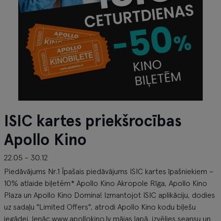
ISIC kartes priekšrocības
Apollo Kino
22.05 - 30.12
Piedāvājums Nr.1 Īpašais piedāvājums ISIC kartes īpašniekiem –
10% atlaide biļetēm* Apollo Kino Akropole Rīga, Apollo Kino
Plaza un Apollo Kino Domina! Izmantojot ISIC aplikāciju, dodies
uz sadaļu "Limited Offers", atrodi Apollo Kino kodu biļešu
iegādei. Ienāc www.apollokino.lv mājas lapā, izvēlies seansu un