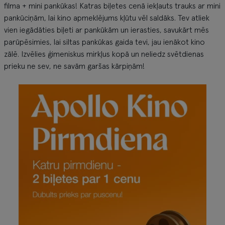
filma + mini pankūkas! Katras biļetes cenā iekļauts trauks ar mini
pankūciņām, lai kino apmeklējums kļūtu vēl saldāks. Tev atliek
vien iegādāties biļeti ar pankūkām un ierasties, savukārt mēs
parūpēsimies, lai siltas pankūkas gaida tevi, jau ienākot kino
zālē. Izvēlies ģimeniskus mirkļus kopā un neliedz svētdienas
prieku ne sev, ne savām garšas kārpiņām!