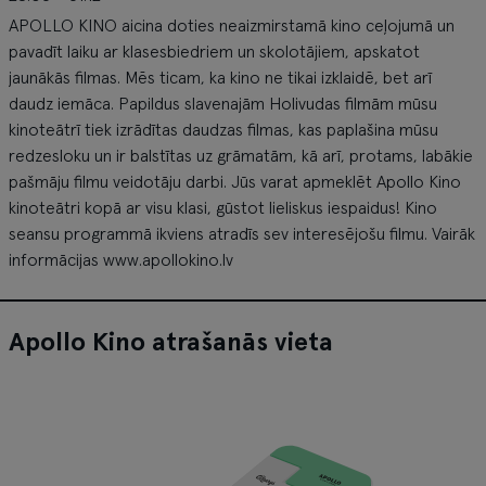
APOLLO KINO aicina doties neaizmirstamā kino ceļojumā un
pavadīt laiku ar klasesbiedriem un skolotājiem, apskatot
jaunākās filmas. Mēs ticam, ka kino ne tikai izklaidē, bet arī
daudz iemāca. Papildus slavenajām Holivudas filmām mūsu
kinoteātrī tiek izrādītas daudzas filmas, kas paplašina mūsu
redzesloku un ir balstītas uz grāmatām, kā arī, protams, labākie
pašmāju filmu veidotāju darbi. Jūs varat apmeklēt Apollo Kino
kinoteātri kopā ar visu klasi, gūstot lieliskus iespaidus! Kino
seansu programmā ikviens atradīs sev interesējošu filmu. Vairāk
informācijas www.apollokino.lv
Apollo Kino atrašanās vieta