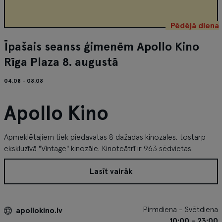
Pēdējā diena
Īpašais seanss ģimenēm Apollo Kino
Rīga Plaza 8. augustā
04.08 - 08.08
Apollo Kino
Apmeklētājiem tiek piedāvātas 8 dažādas kinozāles, tostarp
ekskluzīvā "Vintage" kinozāle. Kinoteātrī ir 963 sēdvietas.
Lasīt vairāk
Pirmdiena - Svētdiena
apollokino.lv
10:00 - 23:00