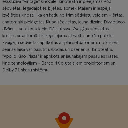
ekskluzīvā "Vintage" kinozāle. Kinoteātrī ir pieejamas 963
sēdvietas. Iegādājoties biļetes, apmeklētājiem ir iespēja
izvēlēties kinozāli, kā arī kādu no trim sēdvietu veidiem – ērtas,
anatomiski pielāgotas Kluba sēdvietas, jauna dizaina Divvietīgos
dīvānus, un klientu iecienītās luksusa Zvaigžņu sēdvietas –
krēslus ar automātiski regulējamu atzveltni un kāju paliktni.
Zvaigžņu sēdvietas aprīkotas ar planšetdatoriem, no kuriem
seansa laikā var pasūtīt uzkodas un dzērienus. Kinoteātris
"Apollo Kino Plaza" ir aprīkots ar jaunākajām pasaules klases
kino tehnoloģijām - Barco 4K digitālajiem projektoriem un
Dolby 7.1. skaņu sistēmu.