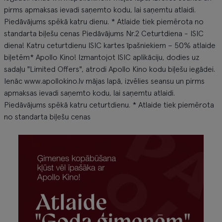
pirms apmaksas ievadi saņemto kodu, lai saņemtu atlaidi.
Piedāvājums spēkā katru dienu. * Atlaide tiek piemērota no
standarta biļešu cenas Piedāvājums Nr.2 Ceturtdiena - ISIC
diena! Katru ceturtdienu ISIC kartes īpašniekiem – 50% atlaide
biļetēm* Apollo Kino! Izmantojot ISIC aplikāciju, dodies uz
sadaļu "Limited Offers", atrodi Apollo Kino kodu biļešu iegādei.
Ienāc www.apollokino.lv mājas lapā, izvēlies seansu un pirms
apmaksas ievadi saņemto kodu, lai saņemtu atlaidi.
Piedāvājums spēkā katru ceturtdienu. * Atlaide tiek piemērota
no standarta biļešu cenas