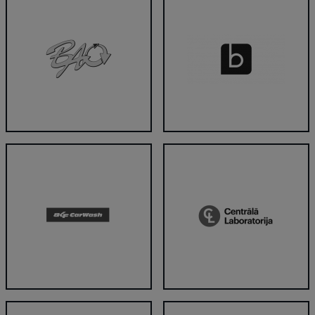
BAO
Bite
BKF Carwash
Centrālā laboratorija