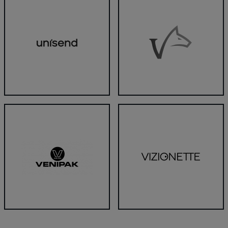
UNISEND pakomāts
Valters plus (Atslēgu Izgatavoša
Venipak pakomāts
VIZIONETTE