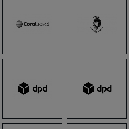
Coral Travel
Don Barber Crew
DPD Latvija
DPD Paku Skapis