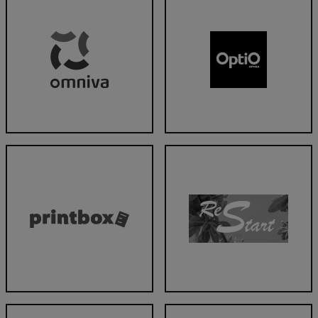
Omniva
OptiO optika
Printbox
ReStart Krēslu masāža