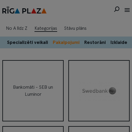
No A līdz Z
Kategorijas
Stāvu plāns
s
Specializēti veikali
Pakalpojumi
Restorāni
Izklaide
Bankomāti - SEB un
Luminor
Bankomāti - SEB un Luminor
Bankomāts - Swedbank