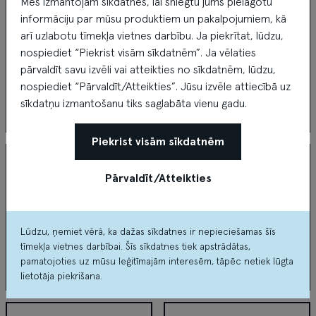
Mēs izmantojam sīkdatnes, lai sniegtu jums pielāgotu
informāciju par mūsu produktiem un pakalpojumiem, kā
arī uzlabotu tīmekļa vietnes darbību. Ja piekrītat, lūdzu,
nospiediet “Piekrist visām sīkdatnēm”. Ja vēlaties
pārvaldīt savu izvēli vai atteikties no sīkdatnēm, lūdzu,
nospiediet “Pārvaldīt/Atteikties”. Jūsu izvēle attiecībā uz
sīkdatņu izmantošanu tiks saglabāta vienu gadu.
Mans Foto
Metropole
Piekrist visām sīkdatnēm
Pārvaldīt/Atteikties
Lūdzu, ņemiet vērā, ka dažas sīkdatnes ir nepieciešamas šīs
tīmekļa vietnes darbībai. Šīs sīkdatnes tiek apstrādātas,
pamatojoties uz mūsu leģitīmajām interesēm, tāpēc netiek lūgta
lietotāja piekrišana.
MONEX T.G.
MyFitness