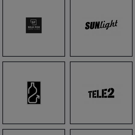
Silk Fox Lāzerklīnika
SUNLIGHT solārijs
Taromāts
Tele2