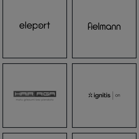
Eleport
Fielmann
HairRiga
Ignitis ON elektroauto uzlādes 