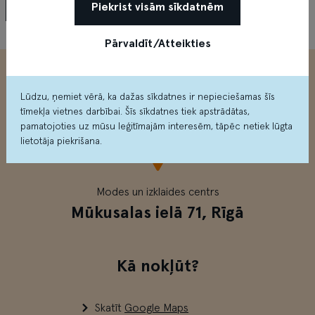
Piekrist visām sīkdatnēm
NS King
Pārvaldīt/Atteikties
Lūdzu, ņemiet vērā, ka dažas sīkdatnes ir nepieciešamas šīs
tīmekļa vietnes darbībai. Šīs sīkdatnes tiek apstrādātas,
pamatojoties uz mūsu leģitīmajām interesēm, tāpēc netiek lūgta
lietotāja piekrišana.
Modes un izklaides centrs
Mūkusalas ielā 71, Rīgā
Kā nokļūt?
Skatīt
Google Maps