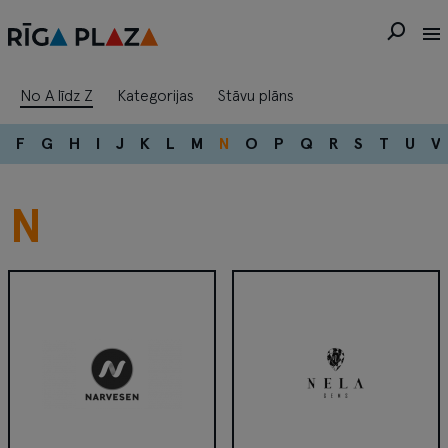
No A līdz Z
Kategorijas
Stāvu plāns
F
G
H
I
J
K
L
M
N
O
P
Q
R
S
T
U
V
N