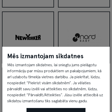
Narvesen
NELA GEMS
Mēs izmantojam sīkdatnes
Mēs izmantojam sīkdatnes, lai sniegtu jums pielāgotu
NewYorker
Nordbaby
informāciju par mūsu produktiem un pakalpojumiem, kā
arī uzlabotu tīmekļa vietnes darbību. Ja piekrītat, lūdzu,
nospiediet “Piekrist visām sīkdatnēm”. Ja vēlaties
pārvaldīt savu izvēli vai atteikties no sīkdatnēm, lūdzu,
nospiediet “Pārvaldīt/Atteikties”. Jūsu izvēle attiecībā uz
sīkdatņu izmantošanu tiks saglabāta vienu gadu.