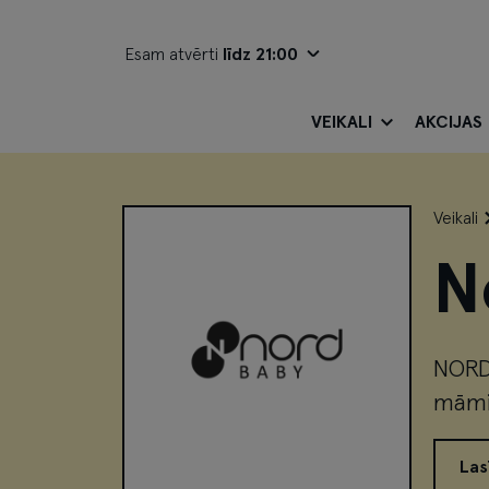
Esam atvērti
līdz 21:00
VEIKALI
AKCIJAS
Veikali
N
NORDB
māmi
Las