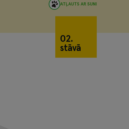
ATĻAUTS AR SUNI
02.
stāvā