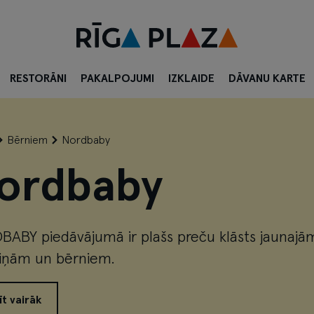
RESTORĀNI
PAKALPOJUMI
IZKLAIDE
DĀVANU KARTE
Bērniem
Nordbaby
ordbaby
ABY piedāvājumā ir plašs preču klāsts jaunajā
ņām un bērniem.
īt vairāk