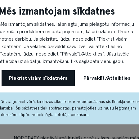
Mēs izmantojam sīkdatnes
Mēs izmantojam sīkdatnes, lai sniegtu jums pielāgotu informāciju
par mūsu produktiem un pakalpojumiem, kā arī uzlabotu tīmekļa
vietnes darbību. Ja piekrītat, lūdzu, nospiediet “Piekrist visām
sīkdatnēm”. Ja vēlaties pārvaldīt savu izvēli vai atteikties no
sīkdatnēm, lūdzu, nospiediet “Pārvaldīt/Atteikties”. Jūsu izvēle
attiecībā uz sīkdatņu izmantošanu tiks saglabāta vienu gadu.
Piekrist visām sīkdatnēm
Pārvaldīt/Atteikties
Lūdzu, ņemiet vērā, ka dažas sīkdatnes ir nepieciešamas šīs tīmekļa vietne
darbībai. Šīs sīkdatnes tiek apstrādātas, pamatojoties uz mūsu leģitīmajām
interesēm, tāpēc netiek lūgta lietotāja piekrišana.
NORDBABY piedāvājumā ir plašs preču klāsts jaunajām mām