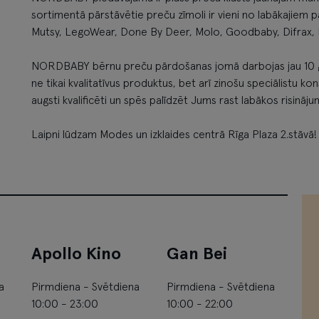
sortimentā pārstāvētie preču zīmoli ir vieni no labākajie
Mutsy, LegoWear, Done By Deer, Molo, Goodbaby, Difrax, El
NORDBABY bērnu preču pārdošanas jomā darbojas jau 10 g
ne tikai kvalitatīvus produktus, bet arī zinošu speciālistu k
augsti kvalificēti un spēs palīdzēt Jums rast labākos risināj
Laipni lūdzam Modes un izklaides centrā Rīga Plaza 2.stāvā!
Apollo Kino
Gan Bei
a
Pirmdiena - Svētdiena
Pirmdiena - Svētdiena
10:00 - 23:00
10:00 - 22:00