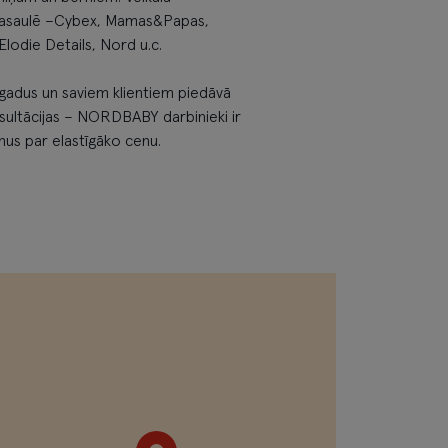
m pasaulē –Cybex, Mamas&Papas,
odie Details, Nord u.c.
adus un saviem klientiem piedāvā
onsultācijas – NORDBABY darbinieki ir
umus par elastīgāko cenu.