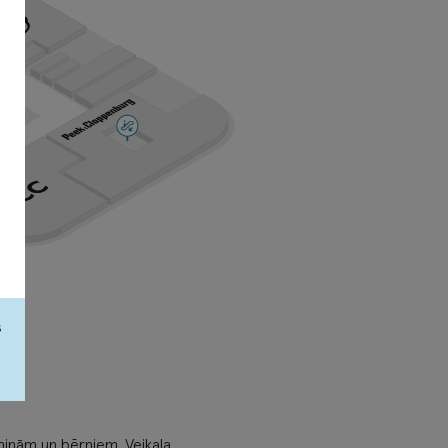
s
iņām un bērniem. Veikala