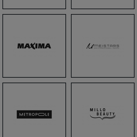
Mans Foto
Marilyn
Maxima
Meistars