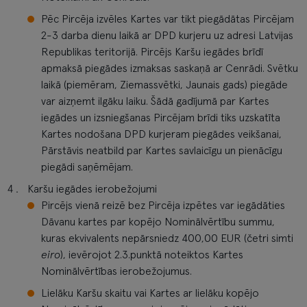
Pēc Pircēja izvēles Kartes var tikt piegādātas Pircējam
2-3 darba dienu laikā ar DPD kurjeru uz adresi Latvijas
Republikas teritorijā. Pircējs Karšu iegādes brīdī
apmaksā piegādes izmaksas saskaņā ar Cenrādi. Svētku
laikā (piemēram, Ziemassvētki, Jaunais gads) piegāde
var aizņemt ilgāku laiku. Šādā gadījumā par Kartes
iegādes un izsniegšanas Pircējam brīdi tiks uzskatīta
Kartes nodošana DPD kurjeram piegādes veikšanai,
Pārstāvis neatbild par Kartes savlaicīgu un pienācīgu
piegādi saņēmējam.
Karšu iegādes ierobežojumi
Pircējs vienā reizē bez Pircēja izpētes var iegādāties
Dāvanu kartes par kopējo Nominālvērtību summu,
kuras ekvivalents nepārsniedz 400,00 EUR (četri simti
eiro
), ievērojot 2.3.punktā noteiktos Kartes
Nominālvērtības ierobežojumus.
Lielāku Karšu skaitu vai Kartes ar lielāku kopējo