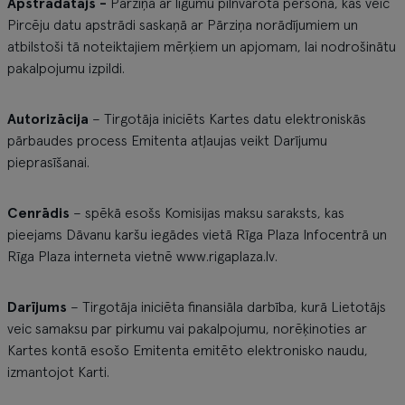
Apstrādātājs -
Pārziņa ar līgumu pilnvarota persona, kas veic
Pircēju datu apstrādi saskaņā ar Pārziņa norādījumiem un
atbilstoši tā noteiktajiem mērķiem un apjomam, lai nodrošinātu
pakalpojumu izpildi.
Autorizācija
– Tirgotāja iniciēts Kartes datu elektroniskās
pārbaudes process Emitenta atļaujas veikt Darījumu
pieprasīšanai.
Cenrādis
– spēkā esošs Komisijas maksu saraksts, kas
pieejams Dāvanu karšu iegādes vietā Rīga Plaza Infocentrā un
Rīga Plaza interneta vietnē www.rigaplaza.lv.
Darījums
– Tirgotāja iniciēta finansiāla darbība, kurā Lietotājs
veic samaksu par pirkumu vai pakalpojumu, norēķinoties ar
Kartes kontā esošo Emitenta emitēto elektronisko naudu,
izmantojot Karti.