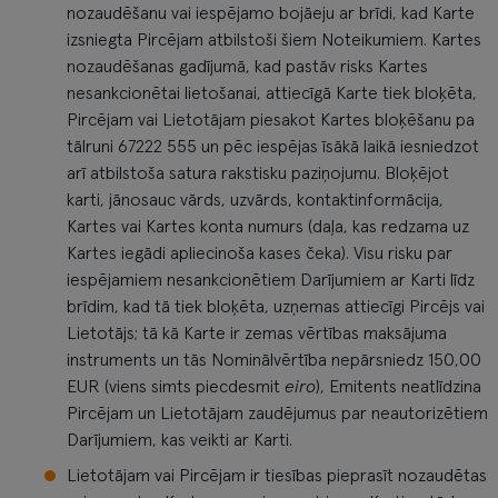
nozaudēšanu vai iespējamo bojāeju ar brīdi, kad Karte
izsniegta Pircējam atbilstoši šiem Noteikumiem. Kartes
nozaudēšanas gadījumā, kad pastāv risks Kartes
nesankcionētai lietošanai, attiecīgā Karte tiek bloķēta,
Pircējam vai Lietotājam piesakot Kartes bloķēšanu pa
tālruni 67222 555 un pēc iespējas īsākā laikā iesniedzot
arī atbilstoša satura rakstisku paziņojumu. Bloķējot
karti, jānosauc vārds, uzvārds, kontaktinformācija,
Kartes vai Kartes konta numurs (daļa, kas redzama uz
Kartes iegādi apliecinoša kases čeka). Visu risku par
iespējamiem nesankcionētiem Darījumiem ar Karti līdz
brīdim, kad tā tiek bloķēta, uzņemas attiecīgi Pircējs vai
Lietotājs; tā kā Karte ir zemas vērtības maksājuma
instruments un tās Nominālvērtība nepārsniedz 150,00
EUR (viens simts piecdesmit
eiro
), Emitents neatlīdzina
Pircējam un Lietotājam zaudējumus par neautorizētiem
Darījumiem, kas veikti ar Karti.
Lietotājam vai Pircējam ir tiesības pieprasīt nozaudētas