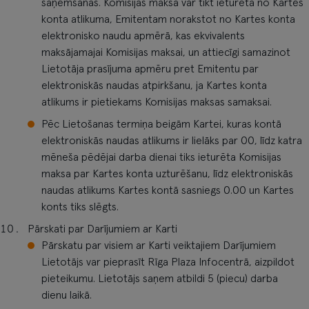
saņemšanas. Komisijas maksa var tikt ieturēta no Kartes
konta atlikuma, Emitentam norakstot no Kartes konta
elektronisko naudu apmērā, kas ekvivalents
maksājamajai Komisijas maksai, un attiecīgi samazinot
Lietotāja prasījuma apmēru pret Emitentu par
elektroniskās naudas atpirkšanu, ja Kartes konta
atlikums ir pietiekams Komisijas maksas samaksai.
Pēc Lietošanas termiņa beigām Kartei, kuras kontā
elektroniskās naudas atlikums ir lielāks par 00, līdz katra
mēneša pēdējai darba dienai tiks ieturēta Komisijas
maksa par Kartes konta uzturēšanu, līdz elektroniskās
naudas atlikums Kartes kontā sasniegs 0.00 un Kartes
konts tiks slēgts.
Pārskati par Darījumiem ar Karti
Pārskatu par visiem ar Karti veiktajiem Darījumiem
Lietotājs var pieprasīt Rīga Plaza Infocentrā, aizpildot
pieteikumu. Lietotājs saņem atbildi 5 (piecu) darba
dienu laikā.