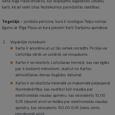
vieta Rīga Plaza ietvaros, kur iespējams iegādāties Dāvanu
karti, kā arī veikt citas Noteikumos paredzētās darbības.
Tirgotājs
– juridiska persona, kura ir noslēgusi Telpu nomas
līgumu ar Rīga Plaza un kura pieņem Karti Darījumu apmaksai.
Vispārējie noteikumi
Karte ir anonīma un uz tās netiek norādīts Pircēja vai
Lietotāja vārds un uzvārds vai nosaukums.
Kartei ir ierobežots Lietošanas termiņš, kas nav ilgāks
par 6 (sešiem) mēnešiem, skaitot no Kartes
aktivizēšanas dienas (iegādes datuma).
Kartei ir ierobežota minimālā un maksimālā pieļaujamā
Nominālvērtība, kas nedrīkst būt mazāka par
elektroniskās naudas apmēru, kas ekvivalents 10,00
EUR (desmit
eiro
) un lielāka par elektroniskās naudas
apmēru, kas ekvivalents 150,00 EUR (viens simts
piecdesmit
eiro)
.