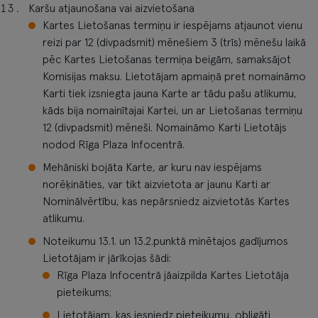
Karšu atjaunošana vai aizvietošana
Kartes Lietošanas termiņu ir iespējams atjaunot vienu
reizi par 12 (divpadsmit) mēnešiem 3 (trīs) mēnešu laikā
pēc Kartes Lietošanas termiņa beigām, samaksājot
Komisijas maksu. Lietotājam apmaiņā pret nomaināmo
Karti tiek izsniegta jauna Karte ar tādu pašu atlikumu,
kāds bija nomainītajai Kartei, un ar Lietošanas termiņu
12 (divpadsmit) mēneši. Nomaināmo Karti Lietotājs
nodod Rīga Plaza Infocentrā.
Mehāniski bojāta Karte, ar kuru nav iespējams
norēķināties, var tikt aizvietota ar jaunu Karti ar
Nominālvērtību, kas nepārsniedz aizvietotās Kartes
atlikumu.
Noteikumu 13.1. un 13.2.punktā minētajos gadījumos
Lietotājam ir jārīkojas šādi:
Rīga Plaza Infocentrā jāaizpilda Kartes Lietotāja
pieteikums;
Lietotājam, kas iesniedz pieteikumu, obligāti