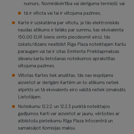
numurs, Nominālvērtība vai derīguma termiņš); vai
tā ir viltota vai tai ir viltojuma pazīmes.
Karte ir uzskatāma par viltotu, ja tās elektroniskās
naudas atlikums ir lielāks par summu, kas ekvivalenta
150,00 EUR (viens simts piecdesmit eiro), tās
izskats/dizains neatbilst Rīga Plaza noteiktajam Karšu
paraugam vai tai ir citas Emitenta Priekšapmaksas
dāvanu karšu lietošanas noteikumos aprakstītas
viltojuma pazīmes.
Viltotas Kartes tiek anulētas, tās nav iespējams
aizvietot ar derīgām Kartēm un to atlikums netiek
atpirkts un tā ekvivalents eiro valūtā netiek izmaksāts
Lietotājam.
Noteikumu 12.2.2. un 12.2.3 punktā noteiktajos
gadījumos Karti var aizvietot ar jaunu, vēršoties ar
atbilstošu pieteikumu Rīga Plaza Infocentrā un
samaksājot Komisijas maksu.