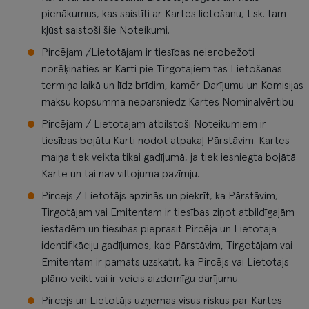
pienākumus, kas saistīti ar Kartes lietošanu, t.sk. tam
kļūst saistoši šie Noteikumi.
Pircējam /Lietotājam ir tiesības neierobežoti
norēķināties ar Karti pie Tirgotājiem tās Lietošanas
termiņa laikā un līdz brīdim, kamēr Darījumu un Komisijas
maksu kopsumma nepārsniedz Kartes Nominālvērtību.
Pircējam / Lietotājam atbilstoši Noteikumiem ir
tiesības bojātu Karti nodot atpakaļ Pārstāvim. Kartes
maiņa tiek veikta tikai gadījumā, ja tiek iesniegta bojātā
Karte un tai nav viltojuma pazīmju.
Pircējs / Lietotājs apzinās un piekrīt, ka Pārstāvim,
Tirgotājam vai Emitentam ir tiesības ziņot atbildīgajām
iestādēm un tiesības pieprasīt Pircēja un Lietotāja
identifikāciju gadījumos, kad Pārstāvim, Tirgotājam vai
Emitentam ir pamats uzskatīt, ka Pircējs vai Lietotājs
plāno veikt vai ir veicis aizdomīgu darījumu.
Pircējs un Lietotājs uzņemas visus riskus par Kartes