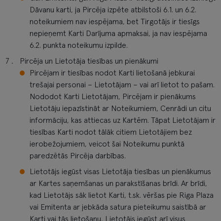
Dāvanu karti, ja Pircēja izpēte atbilstoši 6.1. un 6.2.
noteikumiem nav iespējama, bet Tirgotājs ir tiesīgs
nepieņemt Karti Darījuma apmaksai, ja nav iespējama
6.2. punkta noteikumu izpilde.
Pircēja un Lietotāja tiesības un pienākumi
Pircējam ir tiesības nodot Karti lietošanā jebkurai
trešajai personai – Lietotājam – vai arī lietot to pašam.
Nododot Karti Lietotājam, Pircējam ir pienākums
Lietotāju iepazīstināt ar Noteikumiem, Cenrādi un citu
informāciju, kas attiecas uz Kartēm. Tāpat Lietotājam ir
tiesības Karti nodot tālāk citiem Lietotājiem bez
ierobežojumiem, veicot šai Noteikumu punktā
paredzētās Pircēja darbības.
Lietotājs iegūst visas Lietotāja tiesības un pienākumus
ar Kartes saņemšanas un parakstīšanas brīdi. Ar brīdi,
kad Lietotājs sāk lietot Karti, t.sk. vēršas pie Riga Plaza
vai Emitenta ar jebkāda satura pieteikumu saistībā ar
Karti vai tās lietošanu, Lietotājs iegūst arī visus