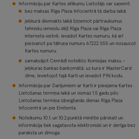
Informāciju par Kartes atlikumu Lietotājs var saņemt:
bez maksas Rīga Plaza Infocentrā tā darba laikā;
jebkurā diennakts laikā (izņemot pārtraukumus
tehnisku iemeslu dēļ) Rīga Plaza vai Rīga Plaza
interneta vietnē, ievadot Kartes numuru, kā arī
piezvanot pa tālruņa numuru 67222 555 un nosaucot
Kartes numuru;
samaksājot Cenrādī noteikto Komisijas maksu –
jebkuras bankas bankomātā, uz kura ir MasterCard
zīme, ievietojot tajā Karti un ievadot PIN kodu.
Informācija par Darījumiem ar Karti ir pieejama Kartes
Lietošanas termiņa laikā un vismaz 1.5 gadu pēc
Lietošanas termiņa izbeigšanās dienas Rīga Plaza
Infocentrā un pie Emitenta.
Noteikumu 10.1. un 10.2.punktā minētie pārskati un
informācija tiek sagatavota elektroniski un ir derīga bez
paraksta un zīmoga.