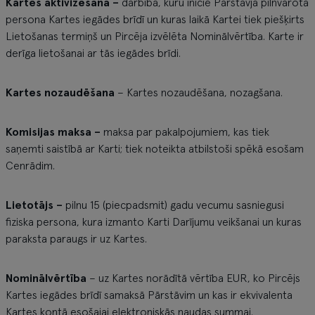
Kartes aktivizēšana –
darbība, kuru iniciē Pārstāvja pilnvarota
persona Kartes iegādes brīdī un kuras laikā Kartei tiek piešķirts
Lietošanas termiņš un Pircēja izvēlēta Nominālvērtība. Karte ir
derīga lietošanai ar tās iegādes brīdi.
Kartes nozaudēšana
– Kartes nozaudēšana, nozagšana.
Komisijas maksa –
maksa par pakalpojumiem, kas tiek
saņemti saistībā ar Karti; tiek noteikta atbilstoši spēkā esošam
Cenrādim.
Lietotājs –
pilnu 15 (piecpadsmit) gadu vecumu sasniegusi
fiziska persona, kura izmanto Karti Darījumu veikšanai un kuras
paraksta paraugs ir uz Kartes.
Nominālvērtība
– uz Kartes norādītā vērtība EUR, ko Pircējs
Kartes iegādes brīdī samaksā Pārstāvim un kas ir ekvivalenta
Kartes kontā esošajai elektroniskās naudas summai.