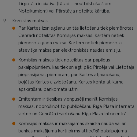
Tirgotāja iniciatīva (tātad – neatbilstoša šiem
Noteikumiem) vai Pārstāvja noteikta kārtība.
Komisijas maksas
Par Kartes izsniegšanu un tās lietošanu tiek piemērotas
Cenrādī noteiktās Komisijas maksas. Kartēm netiek
piemērota gada maksa. Kartēm netiek piemērota
atsevišķa maksa par elektroniskās naudas emisiju.
Komisijas maksas tiek noteiktas par papildus
pakalpojumiem, kas tiek sniegti pēc Pircēja vai Lietotāja
pieprasījuma, piemēram, par Kartes atjaunošanu,
bojātas Kartes aizvietošanu, Kartes konta atlikuma
apskatīšanu bankomātā u.tml.
Emitentam ir tiesības vienpusēji mainīt Komisijas
maksas, nodrošinot to publicēšanu Rīga Plaza interneta
vietnē un Cenrāža izvietošanu Rīga Plaza Infocentrā.
Komisijas maksas ir maksājamas skaidrā naudā vai ar
bankas maksājuma karti pirms attiecīgā pakalpojuma