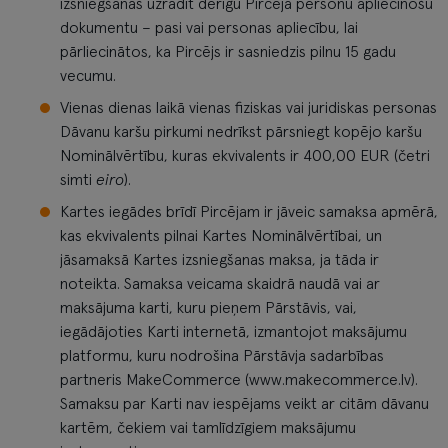
izsniegšanas uzrādīt derīgu Pircēja personu apliecinošu
dokumentu – pasi vai personas apliecību, lai
pārliecinātos, ka Pircējs ir sasniedzis pilnu 15 gadu
vecumu.
Vienas dienas laikā vienas fiziskas vai juridiskas personas
Dāvanu karšu pirkumi nedrīkst pārsniegt kopējo karšu
Nominālvērtību, kuras ekvivalents ir 400,00 EUR (četri
simti
eiro
).
Kartes iegādes brīdī Pircējam ir jāveic samaksa apmērā,
kas ekvivalents pilnai Kartes Nominālvērtībai, un
jāsamaksā Kartes izsniegšanas maksa, ja tāda ir
noteikta. Samaksa veicama skaidrā naudā vai ar
maksājuma karti, kuru pieņem Pārstāvis, vai,
iegādājoties Karti internetā, izmantojot maksājumu
platformu, kuru nodrošina Pārstāvja sadarbības
partneris MakeCommerce (www.makecommerce.lv).
Samaksu par Karti nav iespējams veikt ar citām dāvanu
kartēm, čekiem vai tamlīdzīgiem maksājumu