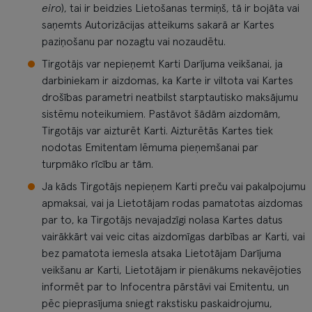
eiro
), tai ir beidzies Lietošanas termiņš, tā ir bojāta vai
saņemts Autorizācijas atteikums sakarā ar Kartes
paziņošanu par nozagtu vai nozaudētu.
Tirgotājs var nepieņemt Karti Darījuma veikšanai, ja
darbiniekam ir aizdomas, ka Karte ir viltota vai Kartes
drošības parametri neatbilst starptautisko maksājumu
sistēmu noteikumiem. Pastāvot šādām aizdomām,
Tirgotājs var aizturēt Karti. Aizturētās Kartes tiek
nodotas Emitentam lēmuma pieņemšanai par
turpmāko rīcību ar tām.
Ja kāds Tirgotājs nepieņem Karti preču vai pakalpojumu
apmaksai, vai ja Lietotājam rodas pamatotas aizdomas
par to, ka Tirgotājs nevajadzīgi nolasa Kartes datus
vairākkārt vai veic citas aizdomīgas darbības ar Karti, vai
bez pamatota iemesla atsaka Lietotājam Darījuma
veikšanu ar Karti, Lietotājam ir pienākums nekavējoties
informēt par to Infocentra pārstāvi vai Emitentu, un
pēc pieprasījuma sniegt rakstisku paskaidrojumu,