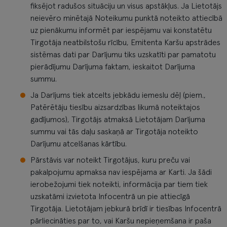
fiksējot radušos situāciju un visus apstākļus. Ja Lietotājs
neievēro minētajā Noteikumu punktā noteikto attiecībā
uz pienākumu informēt par iespējamu vai konstatētu
Tirgotāja neatbilstošu rīcību, Emitenta Karšu apstrādes
sistēmas dati par Darījumu tiks uzskatīti par pamatotu
pierādījumu Darījuma faktam, ieskaitot Darījuma
summu.
Ja Darījums tiek atcelts jebkādu iemeslu dēļ (piem.,
Patērētāju tiesību aizsardzības likumā noteiktajos
gadījumos), Tirgotājs atmaksā Lietotājam Darījuma
summu vai tās daļu saskaņā ar Tirgotāja noteikto
Darījumu atcelšanas kārtību.
Pārstāvis var noteikt Tirgotājus, kuru preču vai
pakalpojumu apmaksa nav iespējama ar Karti. Ja šādi
ierobežojumi tiek noteikti, informācija par tiem tiek
uzskatāmi izvietota Infocentrā un pie attiecīgā
Tirgotāja. Lietotājam jebkurā brīdī ir tiesības Infocentrā
pārliecināties par to, vai Karšu nepieņemšana ir paša