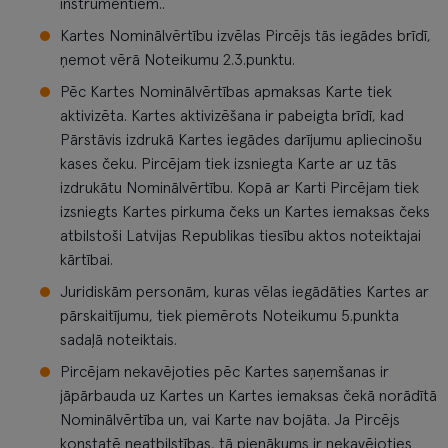
instrumentiem..
Kartes Nominālvērtību izvēlas Pircējs tās iegādes brīdī,
ņemot vērā Noteikumu 2.3.punktu.
Pēc Kartes Nominālvērtības apmaksas Karte tiek
aktivizēta. Kartes aktivizēšana ir pabeigta brīdī, kad
Pārstāvis izdrukā Kartes iegādes darījumu apliecinošu
kases čeku. Pircējam tiek izsniegta Karte ar uz tās
izdrukātu Nominālvērtību. Kopā ar Karti Pircējam tiek
izsniegts Kartes pirkuma čeks un Kartes iemaksas čeks
atbilstoši Latvijas Republikas tiesību aktos noteiktajai
kārtībai.
Juridiskām personām, kuras vēlas iegādāties Kartes ar
pārskaitījumu, tiek piemērots Noteikumu 5.punkta
sadaļā noteiktais.
Pircējam nekavējoties pēc Kartes saņemšanas ir
jāpārbauda uz Kartes un Kartes iemaksas čekā norādītā
Nominālvērtība un, vai Karte nav bojāta. Ja Pircējs
konstatē neatbilstības, tā pienākums ir nekavējoties