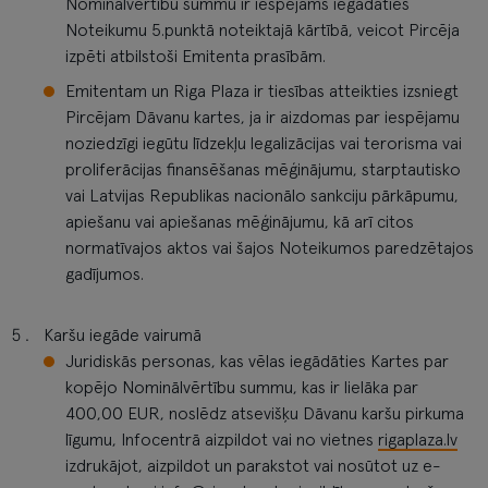
Nominālvērtību summu ir iespējams iegādāties
Noteikumu 5.punktā noteiktajā kārtībā, veicot Pircēja
izpēti atbilstoši Emitenta prasībām.
Emitentam un Riga Plaza ir tiesības atteikties izsniegt
Pircējam Dāvanu kartes, ja ir aizdomas par iespējamu
noziedzīgi iegūtu līdzekļu legalizācijas vai terorisma vai
proliferācijas finansēšanas mēģinājumu, starptautisko
vai Latvijas Republikas nacionālo sankciju pārkāpumu,
apiešanu vai apiešanas mēģinājumu, kā arī citos
normatīvajos aktos vai šajos Noteikumos paredzētajos
gadījumos.
Karšu iegāde vairumā
Juridiskās personas, kas vēlas iegādāties Kartes par
kopējo Nominālvērtību summu, kas ir lielāka par
400,00 EUR, noslēdz atsevišķu Dāvanu karšu pirkuma
līgumu, Infocentrā aizpildot vai no vietnes
rigaplaza.lv
izdrukājot, aizpildot un parakstot vai nosūtot uz e-