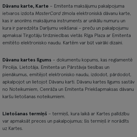
Dāvanu karte, Karte
– Emitenta maksājumu pakalpojuma
ietvaros izdota
MasterCard
zīmola elektroniskā dāvanu karte,
kas ir anonīms maksājuma instruments ar unikālu numuru un
kura ir paredzēta Darījumu veikšanai – preču un pakalpojumu
apmaksai Tirgotāju tirdzniecības vietās Rīga Plaza ar Emitenta
emitēto elektronisko naudu. Kartēm var būt vairāki dizaini.
Dāvanu kartes līgums
– dokumentu kopums, kas reglamentē
Pircēja, Lietotāja, Emitenta un Pārstāvja tiesības un
pienākumus, emitējot elektronisko naudu, izdodot, pārdodot,
apkalpojot un lietojot Dāvanu karti. Dāvanu kartes līgums sastāv
no Noteikumiem, Cenrāža un Emitenta Priekšapmaksas dāvanu
karšu lietošanas noteikumiem.
Lietošanas termiņš
– termiņš, kura laikā ar Kartes palīdzību
var apmaksāt preces un pakalpojumus; šis termiņš ir norādīts
uz Kartes.