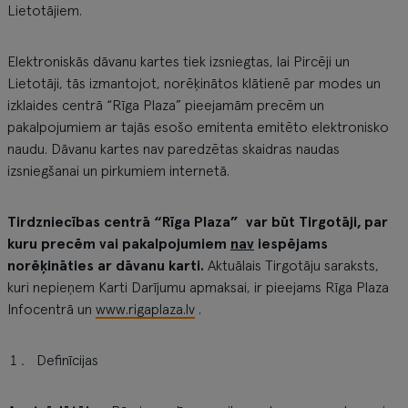
Lietotājiem.
Elektroniskās dāvanu kartes tiek izsniegtas, lai Pircēji un
Lietotāji, tās izmantojot, norēķinātos klātienē par modes un
izklaides centrā “Rīga Plaza” pieejamām precēm un
pakalpojumiem ar tajās esošo emitenta emitēto elektronisko
naudu. Dāvanu kartes nav paredzētas skaidras naudas
izsniegšanai un pirkumiem internetā.
Tirdzniecības centrā “Rīga Plaza” var būt Tirgotāji, par
kuru precēm vai pakalpojumiem
nav
iespējams
norēķināties ar dāvanu karti.
Aktuālais Tirgotāju saraksts,
kuri nepieņem Karti Darījumu apmaksai, ir pieejams Rīga Plaza
Infocentrā un
www.rigaplaza.lv
.
Definīcijas