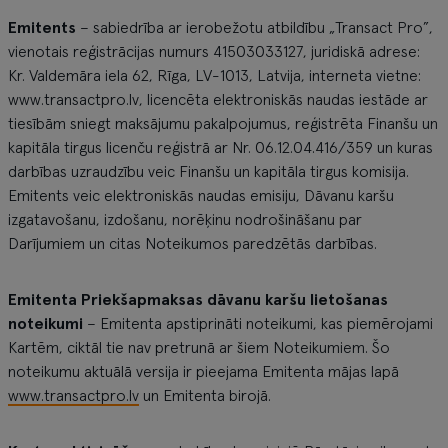
Emitents
– sabiedrība ar ierobežotu atbildību „Transact Pro”,
vienotais reģistrācijas numurs 41503033127, juridiskā adrese:
Kr. Valdemāra iela 62, Rīga, LV-1013, Latvija, interneta vietne:
www.transactpro.lv, licencēta elektroniskās naudas iestāde ar
tiesībām sniegt maksājumu pakalpojumus, reģistrēta Finanšu un
kapitāla tirgus licenču reģistrā ar Nr. 06.12.04.416/359 un kuras
darbības uzraudzību veic Finanšu un kapitāla tirgus komisija.
Emitents veic elektroniskās naudas emisiju, Dāvanu karšu
izgatavošanu, izdošanu, norēķinu nodrošināšanu par
Darījumiem un citas Noteikumos paredzētās darbības.
Emitenta Priekšapmaksas dāvanu karšu lietošanas
noteikumi
– Emitenta apstiprināti noteikumi, kas piemērojami
Kartēm, ciktāl tie nav pretrunā ar šiem Noteikumiem. Šo
noteikumu aktuālā versija ir pieejama Emitenta mājas lapā
www.transactpro.lv
un Emitenta birojā.