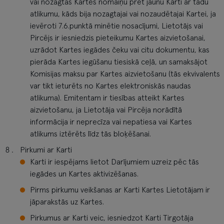
vai nozagtas Kartes nomaiņu pret jaunu Karti ar tādu
atlikumu, kāds bija nozagtajai vai nozaudētajai Kartei, ja
ievēroti 7.6.punktā minētie nosacījumi, Lietotājs vai
Pircējs ir iesniedzis pieteikumu Kartes aizvietošanai,
uzrādot Kartes iegādes čeku vai citu dokumentu, kas
pierāda Kartes iegūšanu tiesiskā ceļā, un samaksājot
Komisijas maksu par Kartes aizvietošanu (tās ekvivalents
var tikt ieturēts no Kartes elektroniskās naudas
atlikuma). Emitentam ir tiesības atteikt Kartes
aizvietošanu, ja Lietotāja vai Pircēja norādītā
informācija ir neprecīza vai nepatiesa vai Kartes
atlikums iztērēts līdz tās bloķēšanai.
Pirkumi ar Karti
Karti ir iespējams lietot Darījumiem uzreiz pēc tās
iegādes un Kartes aktivizēšanas.
Pirms pirkumu veikšanas ar Karti Kartes Lietotājam ir
jāparakstās uz Kartes.
Pirkumus ar Karti veic, iesniedzot Karti Tirgotāja