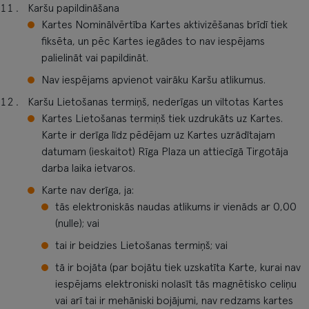
Karšu papildināšana
Kartes Nominālvērtība Kartes aktivizēšanas brīdī tiek
fiksēta, un pēc Kartes iegādes to nav iespējams
palielināt vai papildināt.
Nav iespējams apvienot vairāku Karšu atlikumus.
Karšu Lietošanas termiņš, nederīgas un viltotas Kartes
Kartes Lietošanas termiņš tiek uzdrukāts uz Kartes.
Karte ir derīga līdz pēdējam uz Kartes uzrādītajam
datumam (ieskaitot) Rīga Plaza un attiecīgā Tirgotāja
darba laika ietvaros.
Karte nav derīga, ja:
tās elektroniskās naudas atlikums ir vienāds ar 0,00
(nulle); vai
tai ir beidzies Lietošanas termiņš; vai
tā ir bojāta (par bojātu tiek uzskatīta Karte, kurai nav
iespējams elektroniski nolasīt tās magnētisko celiņu
vai arī tai ir mehāniski bojājumi, nav redzams kartes