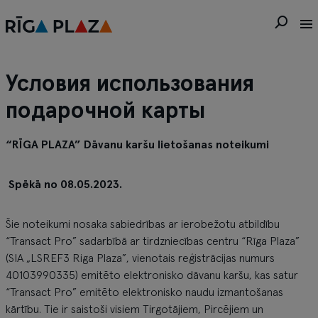
Условия использования
подарочной карты
“RĪGA PLAZA” Dāvanu karšu lietošanas noteikumi
Spēkā no 08.05.2023.
Šie noteikumi nosaka sabiedrības ar ierobežotu atbildību
“Transact Pro” sadarbībā ar tirdzniecības centru “Rīga Plaza”
(SIA „LSREF3 Riga Plaza”, vienotais reģistrācijas numurs
40103990335) emitēto elektronisko dāvanu karšu, kas satur
“Transact Pro” emitēto elektronisko naudu izmantošanas
kārtību. Tie ir saistoši visiem Tirgotājiem, Pircējiem un