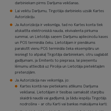
darbiniekam pirms Darījuma veikšanas.
Lai veiktu Darījumu, Tirgotāja darbinieks uzsāk Kartes
Autorizāciju.
Ja Autorizācija ir veiksmīga, tad no Kartes konta tiek
atskaitīta elektroniskā nauda, ekvivalenta pirkuma
summai, un Lietotājs saņem Darījumu apliecinošu kases
un POS termināla čeku. Lietotājam ir pienākums
parakstīt vienu POS termināla čeka eksemplāru un
iesniegt to atpakaļ Tirgotāja darbiniekam, otru saglabāt
gadījumam, ja Emitents to pieprasa, lai pieņemtu
lēmumu attiecībā uz Pircēja un Lietotāja pieteiktajām
pretenzijām.
Ja Autorizācija nav veiksmīga, jo:
Kartes kontā nav pietiekams atlikums Darījuma
veikšanai, Lietotājam ir tiesības samaksāt starpību
skaidrā naudā vai gadījumā, ja šādu iespēju Tirgotājs
nodrošina - ar citu Karti vai bankas maksājuma karti;