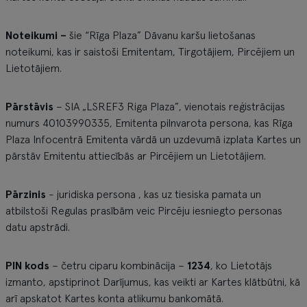
Noteikumi –
šie “Rīga Plaza” Dāvanu karšu lietošanas
noteikumi, kas ir saistoši Emitentam, Tirgotājiem, Pircējiem un
Lietotājiem.
Pārstāvis
– SIA „LSREF3 Riga Plaza”, vienotais reģistrācijas
numurs 40103990335, Emitenta pilnvarota persona, kas Rīga
Plaza Infocentrā Emitenta vārdā un uzdevumā izplata Kartes un
pārstāv Emitentu attiecībās ar Pircējiem un Lietotājiem.
Pārzinis
- juridiska persona , kas uz tiesiska pamata un
atbilstoši Regulas prasībām veic Pircēju iesniegto personas
datu apstrādi.
PIN kods
– četru ciparu kombinācija –
1234
, ko Lietotājs
izmanto, apstiprinot Darījumus, kas veikti ar Kartes klātbūtni, kā
arī apskatot Kartes konta atlikumu bankomātā.