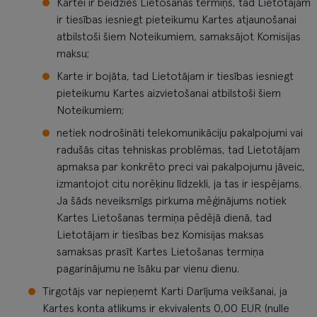
Kartei ir beidzies Lietošanas termiņš, tad Lietotājam
ir tiesības iesniegt pieteikumu Kartes atjaunošanai
atbilstoši šiem Noteikumiem, samaksājot Komisijas
maksu;
Karte ir bojāta, tad Lietotājam ir tiesības iesniegt
pieteikumu Kartes aizvietošanai atbilstoši šiem
Noteikumiem;
netiek nodrošināti telekomunikāciju pakalpojumi vai
radušās citas tehniskas problēmas, tad Lietotājam
apmaksa par konkrēto preci vai pakalpojumu jāveic,
izmantojot citu norēķinu līdzekli, ja tas ir iespējams.
Ja šāds neveiksmīgs pirkuma mēģinājums notiek
Kartes Lietošanas termiņa pēdējā dienā, tad
Lietotājam ir tiesības bez Komisijas maksas
samaksas prasīt Kartes Lietošanas termiņa
pagarinājumu ne īsāku par vienu dienu.
Tirgotājs var nepieņemt Karti Darījuma veikšanai, ja
Kartes konta atlikums ir ekvivalents 0,00 EUR (nulle