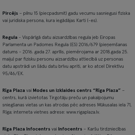
Pircējs
– pilnu 15 (piecpadsmit) gadu vecumu sasniegusi fiziska
vai juridiska persona, kura iegādājas Karti (-es).
Regula
- Vispārīgā datu aizsardzības regula jeb Eiropas
Parlamenta un Padomes Regula (ES) 2016/679 (pieņemšanas
datums - 2016. gada 27. aprīlis, piemērojama ar 2018.gada 25.
maiju) par fizisku personu aizsardzību attiecībā uz personas
datu apstrādi un šādu datu brīvu apriti, ar ko atcel Direktīvu
95/46/EK.
Rīga Plaza
vai
Modes un izklaides centrs “Rīga Plaza”
–
centrs, kurā izvietotas Tirgotāju preču un pakalpojumu
sniegšanas vietas un kas atrodas pēc adreses Mūkusalas iela 71,
Rīga; interneta vietnes adrese: www.rigaplaza.lv.
Rīga Plaza Infocentrs
vai
Infocentrs
– Karšu tirdzniecības