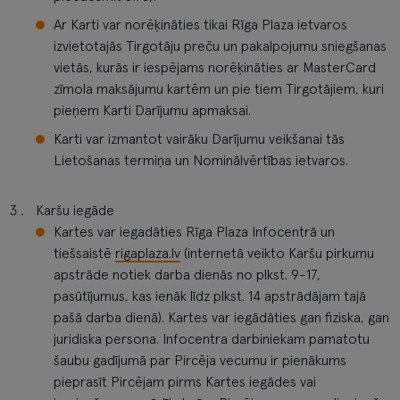
Ar Karti var norēķināties tikai Rīga Plaza ietvaros
izvietotajās Tirgotāju preču un pakalpojumu sniegšanas
vietās, kurās ir iespējams norēķināties ar MasterCard
zīmola maksājumu kartēm un pie tiem Tirgotājiem, kuri
pieņem Karti Darījumu apmaksai.
Karti var izmantot vairāku Darījumu veikšanai tās
Lietošanas termiņa un Nominālvērtības ietvaros.
Karšu iegāde
Kartes var iegadāties Rīga Plaza Infocentrā un
tiešsaistē
rigaplaza.lv
(internetā veikto Karšu pirkumu
apstrāde notiek darba dienās no plkst. 9-17,
pasūtījumus, kas ienāk līdz plkst. 14 apstrādājam tajā
pašā darba dienā). Kartes var iegādāties gan fiziska, gan
juridiska persona. Infocentra darbiniekam pamatotu
šaubu gadījumā par Pircēja vecumu ir pienākums
pieprasīt Pircējam pirms Kartes iegādes vai