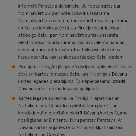
informēt Pārstāvja darbinieku. Ja rodas strīds par
Nominālvērtību, par noteicošo ir uzskatāma
Nominālvērtības summa, kas norādīta Kartes pirkuma
un Kartes iemaksas čekā. Ja Pircējs nevar iesniegt
attiecīgo čeku, par Nominālvērtību tiek uzskatīta
elektroniskās nauda summa, kas ekvivalenta naudas
summai, kura tiek konstatēta atbilstoši Infocentra
kases aparāta, kas izsniedza attiecīgo čeku, datiem.
Pircējam ir obligāti jāsaglabā darījumu apliecinošs kases
čeks un Kartes iemaksas čeks, kas ir vienīgais Dāvanu
kartes iegādes pierādījums. To nepieciešams uzrādīt
Dāvanu kartes nozaudēšanas gadījumā.
Kartes iegāde apliecina, ka Pircējs ir iepazinies ar
Noteikumiem, Cenrādi un pilnībā tiem piekrīt, ar
konkludentām darbībām piekrīt Dāvanu kartes līguma
noslēgšanai ar Emitentu, kuru pārstāv Pārstāvis. Ar
Dāvanu kartes iegādes brīdi Pircējam kļūst saistoši
Noteikumi un Cenrādis.