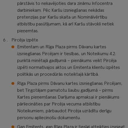
pārstāvis to nekavējoties dara zināmu Infocentra
darbiniekam. Pēc Karšu izsniegšanas nekādas
pretenzijas par Karšu skaita un Nominālvērtību
atbilstību pasūtījumam, kā arī Karšu stāvokli netiek
pieņemtas.
Pircēja izpēte
Emitentam un Rīga Plaza pirms Dāvanu kartes
izsniegšanas Pircējam ir tiesības, un Noteikumu 4.2.
punktā minētajā gadījumā – pienākums veikt Pircēja
izpēti normatīvajos aktos un Emitenta klientu izpētes
politikās un procedūrās noteiktajā kārtībā.
Rīga Plaza pirms Dāvanu kartes izsniegšanas Pircējam,
bet Tirgotājam pamatotu šaubu gadījumā - pirms
Kartes pieņemšanas Darījuma apmaksai ir pienākums
pārliecināties par Pircēja vecuma atbilstību
Noteikumiem, pārbaudot Pircēja uzrādītu derīgu
personu apliecinošu dokumentu.
Gan Emitents, gan Rīga Plaza ir tiesīgi atteikties izsniegt