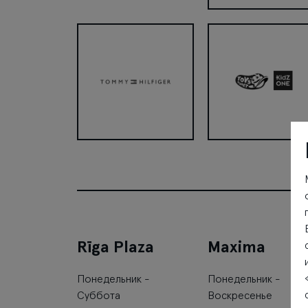
TATUUM
Tommy Hilfiger
Toy’s Planet/ KidZon
Rīga Plaza
Maxima
Понедельник -
Понедельник -
Суббота
Воскресенье