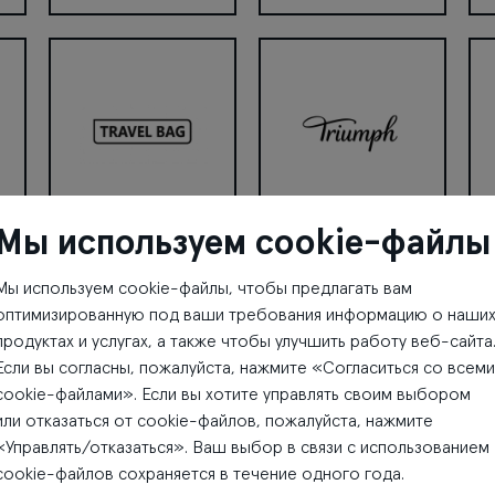
Tele2
Terra
Tik
Мы используем cookie-файлы
e
TRAVEL BAG
Triumph
Та
Мы используем cookie-файлы, чтобы предлагать вам
оптимизированную под ваши требования информацию о наши
продуктах и услугах, а также чтобы улучшить работу веб-сайта
Если вы согласны, пожалуйста, нажмите «Согласиться со всеми
Apollo Kino
Gan Bei
cookie-файлами». Если вы хотите управлять своим выбором
или отказаться от cookie-файлов, пожалуйста, нажмите
«Управлять/отказаться». Ваш выбор в связи с использованием
Понедельник -
Понедельник -
cookie-файлов сохраняется в течение одного года.
Воскресенье
Воскресенье