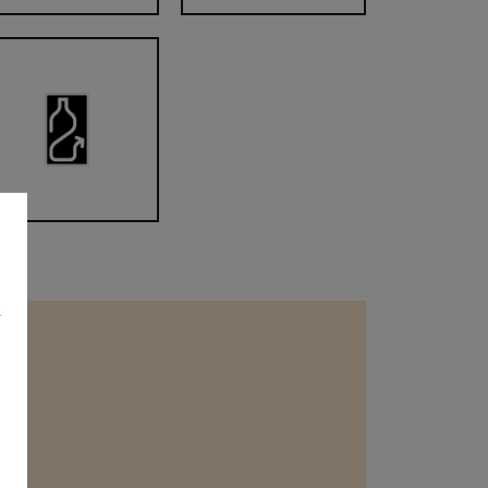
ai Karotes
Tina Primum
ромат
х
.