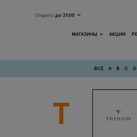
Открыто
до 21:00
МАГАЗИНЫ
АКЦИИ
Р
ВСЕ
A
B
C
D
T