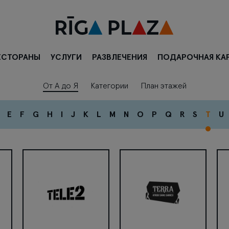
ЕСТОРАНЫ
УСЛУГИ
РАЗВЛЕЧЕНИЯ
ПОДАРОЧНАЯ КА
От А до Я
Категории
План этажей
E
F
G
H
I
J
K
L
M
N
O
P
Q
R
S
T
U