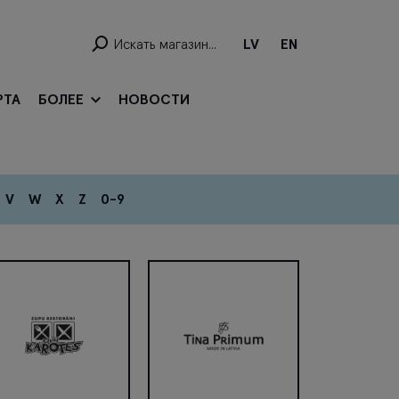
LV
EN
РТА
БОЛЕЕ
НОВОСТИ
V
W
X
Z
0-9