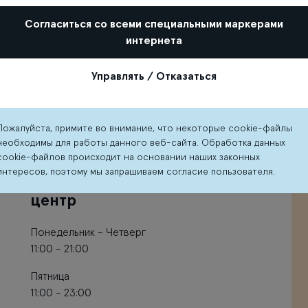
10:00 - 23:00
10:00 - 22:00
Согласиться со всеми специальными маркерами
интернета
Управлять / Отказаться
O’Learys
Čili pizza
спортивный
Пожалуйста, примите во внимание, что некоторые cookie-файлы
Понедельник -
необходимы для работы данного веб-сайта. Обработка данных
бар и
Воскресенье
cookie-файлов происходит на основании наших законных
10:00 - 21:00
интересов, поэтому мы запрашиваем согласие пользователя.
развлекательный
центр
Понедельник - Четверг
11:00 - 21:00
Пятница
11:00 - 23:00