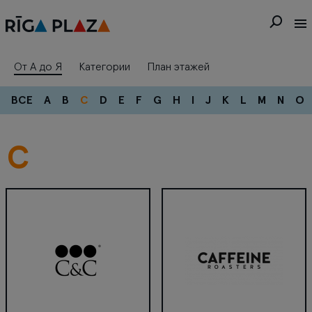
От А до Я
Категории
План этажей
ВСЕ
A
B
C
D
E
F
G
H
I
J
K
L
M
N
O
C