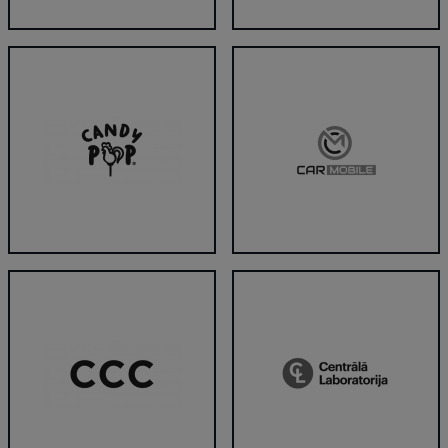
C&C
Caffeine
CANDY POP
Car Mobile