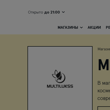
Открыто
до 21:00
МАГАЗИНЫ
АКЦИИ
Р
Магази
M
В ма
косм
совр