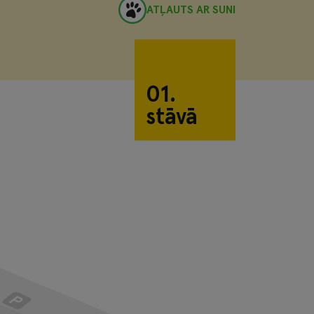
ATĻAUTS AR SUNI
01.
stāvā