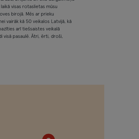
laikā visas rotaslietas mūsu
oves birojā. Mēs ar prieku
ei vairāk kā 50 veikalos Latvijā, kā
azīties arī tiešsaistes veikalā
isā pasaulē. Ātri, ērti, droši,