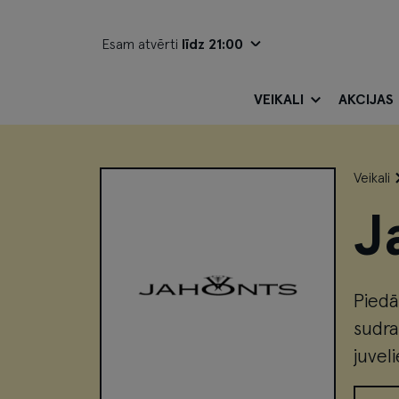
Esam atvērti
līdz 21:00
VEIKALI
AKCIJAS
Veikali
J
Piedā
sudra
juvel