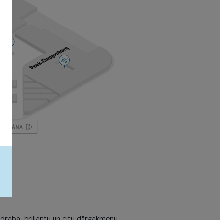
s
sudraba, briljantu un citu dārgakmeņu