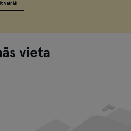
īt vairāk
ās vieta