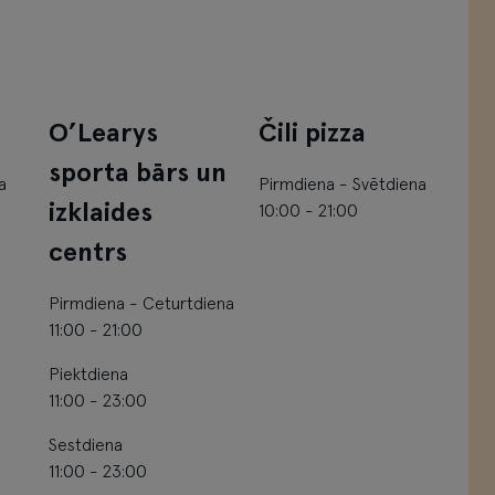
O’Learys
Čili pizza
sporta bārs un
a
Pirmdiena - Svētdiena
izklaides
10:00 - 21:00
centrs
Pirmdiena - Ceturtdiena
11:00 - 21:00
Piektdiena
11:00 - 23:00
Sestdiena
11:00 - 23:00