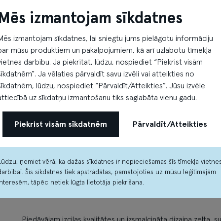
Mēs izmantojam sīkdatnes
Mēs izmantojam sīkdatnes, lai sniegtu jums pielāgotu informāciju
par mūsu produktiem un pakalpojumiem, kā arī uzlabotu tīmekļa
vietnes darbību. Ja piekrītat, lūdzu, nospiediet “Piekrist visām
sīkdatnēm”. Ja vēlaties pārvaldīt savu izvēli vai atteikties no
sīkdatnēm, lūdzu, nospiediet “Pārvaldīt/Atteikties”. Jūsu izvēle
attiecībā uz sīkdatņu izmantošanu tiks saglabāta vienu gadu.
Piekrist visām sīkdatnēm
Pārvaldīt/Atteikties
Lūdzu, ņemiet vērā, ka dažas sīkdatnes ir nepieciešamas šīs tīmekļa vietne
darbībai. Šīs sīkdatnes tiek apstrādātas, pamatojoties uz mūsu leģitīmajām
interesēm, tāpēc netiek lūgta lietotāja piekrišana.
Piedāvājam izcilas kvalitātes un izsmalcināta dizaina zelta, 