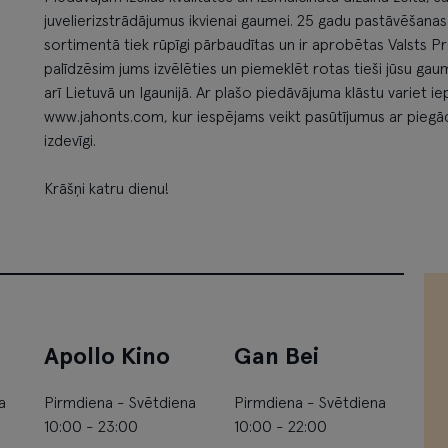
juvelierizstrādājumus ikvienai gaumei. 25 gadu pastāvēšanas 
sortimentā tiek rūpīgi pārbaudītas un ir aprobētas Valsts Pr
palīdzēsim jums izvēlēties un piemeklēt rotas tieši jūsu gaum
arī Lietuvā un Igaunijā. Ar plašo piedāvājuma klāstu variet iep
www.jahonts.com, kur iespējams veikt pasūtījumus ar piegādi v
izdevīgi.
Krāšņi katru dienu!
Apollo Kino
Gan Bei
a
Pirmdiena - Svētdiena
Pirmdiena - Svētdiena
10:00 - 23:00
10:00 - 22:00