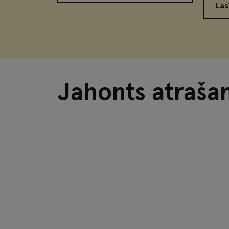
Las
Jahonts atrašan