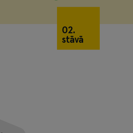
02.
stāvā