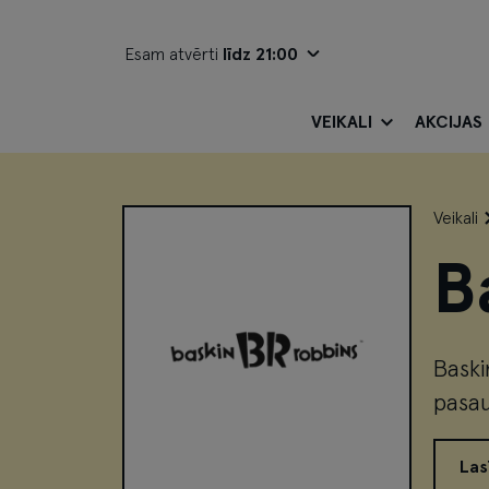
Esam atvērti
līdz 21:00
VEIKALI
AKCIJAS
Veikali
B
Baski
pasau
Las