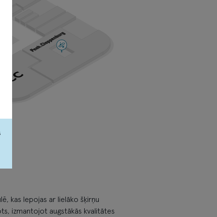
s
lē, kas lepojas ar lielāko šķirņu
ots, izmantojot augstākās kvalitātes