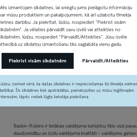
Mēs izmantojam sīkdatnes, lai sniegtu jums pielāgotu informāciju
par mūsu produktiem un pakalpojumiem, kā arī uzlabotu tīmekļa
vietnes darbību. Ja piekrītat, lūdzu, nospiediet “Piekrist visām
sīkdatnēm”. Ja vēlaties pārvaldīt savu izvēli vai atteikties no
sīkdatnēm, lūdzu, nospiediet “Pārvaldīt/Atteikties”. Jūsu izvēle
attiecībā uz sīkdatņu izmantošanu tiks saglabāta vienu gadu.
Piekrist visām sīkdatnēm
Pārvaldīt/Atteikties
Lūdzu, ņemiet vērā, ka dažas sīkdatnes ir nepieciešamas šīs tīmekļa vietne
darbībai. Šīs sīkdatnes tiek apstrādātas, pamatojoties uz mūsu leģitīmajām
interesēm, tāpēc netiek lūgta lietotāja piekrišana.
Baskin-Robins ir lielākais saldējuma kafejnīcu tīkls visā pasau
daudzveidību un izcilu saldējuma kvalitāti – saldējums gatav