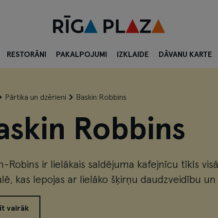
RESTORĀNI
PAKALPOJUMI
IZKLAIDE
DĀVANU KARTE
Pārtika un dzērieni
Baskin Robbins
askin Robbins
n-Robins ir lielākais saldējuma kafejnīcu tīkls vis
lē, kas lepojas ar lielāko šķirņu daudzveidību un iz
īt vairāk