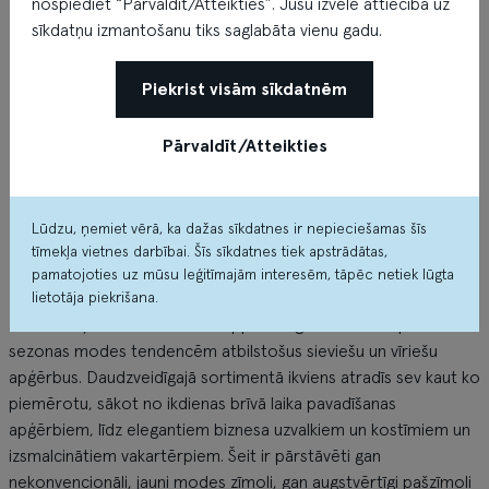
nospiediet “Pārvaldīt/Atteikties”. Jūsu izvēle attiecībā uz
sīkdatņu izmantošanu tiks saglabāta vienu gadu.
Piekrist visām sīkdatnēm
Pārvaldīt/Atteikties
Lūdzu, ņemiet vērā, ka dažas sīkdatnes ir nepieciešamas šīs
tīmekļa vietnes darbībai. Šīs sīkdatnes tiek apstrādātas,
Par veikalu
pamatojoties uz mūsu leģitīmajām interesēm, tāpēc netiek lūgta
lietotāja piekrišana.
Modes uzņēmums Peek & Cloppenburg savā veikalā piedāvā
sezonas modes tendencēm atbilstošus sieviešu un vīriešu
apģērbus. Daudzveidīgajā sortimentā ikviens atradīs sev kaut ko
piemērotu, sākot no ikdienas brīvā laika pavadīšanas
apģērbiem, līdz elegantiem biznesa uzvalkiem un kostīmiem un
izsmalcinātiem vakartērpiem. Šeit ir pārstāvēti gan
nekonvencionāli, jauni modes zīmoli, gan augstvērtīgi pašzīmoli