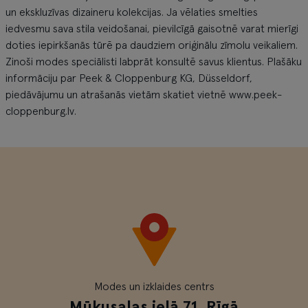
un ekskluzīvas dizaineru kolekcijas. Ja vēlaties smelties
iedvesmu sava stila veidošanai, pievilcīgā gaisotnē varat mierīgi
doties iepirkšanās tūrē pa daudziem oriģinālu zīmolu veikaliem.
Zinoši modes speciālisti labprāt konsultē savus klientus. Plašāku
informāciju par Peek & Cloppenburg KG, Düsseldorf,
piedāvājumu un atrašanās vietām skatiet vietnē www.peek-
cloppenburg.lv.
Modes un izklaides centrs
Mūkusalas ielā 71, Rīgā