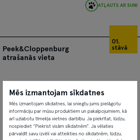
ATĻAUTS AR SUNI
01.
stāvā
Peek&Cloppenburg
atrašanās vieta
Mēs izmantojam sīkdatnes
Mēs izmantojam sīkdatnes, lai sniegtu jums pielāgotu
informāciju par mūsu produktiem un pakalpojumiem, kā
arī uzlabotu tīmekļa vietnes darbību. Ja piekrītat, lūdzu,
nospiediet “Piekrist visām sīkdatnēm”. Ja vēlaties
pārvaldīt savu izvēli vai atteikties no sīkdatnēm, lūdzu,