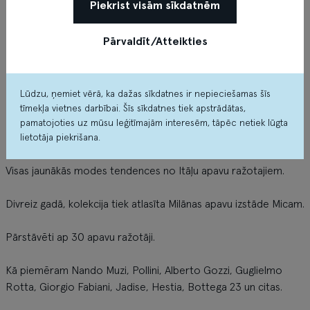
Piekrist visām sīkdatnēm
Pārvaldīt/Atteikties
Lūdzu, ņemiet vērā, ka dažas sīkdatnes ir nepieciešamas šīs
tīmekļa vietnes darbībai. Šīs sīkdatnes tiek apstrādātas,
pamatojoties uz mūsu leģitīmajām interesēm, tāpēc netiek lūgta
Par veikalu
lietotāja piekrišana.
Visas jaunākās modes tendences no Itāļu apavu ražotajiem.
Divreiz gadā, kolekcija tiek atlasīta Milānas apavu izstāde Micam.
Pārstāvēti ap 30 apavu ražotāji.
Kā piemēram Nando Muzi, Pollini, Alberto Gozzi, Guglielmo
Rotta, Giorgio Fabiani, Jadise, Hestia, Bottega 23 un citas.