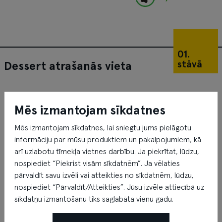
01.
stāvā
Dessert atrašanās vieta
Mēs izmantojam sīkdatnes
Mēs izmantojam sīkdatnes, lai sniegtu jums pielāgotu
informāciju par mūsu produktiem un pakalpojumiem, kā
arī uzlabotu tīmekļa vietnes darbību. Ja piekrītat, lūdzu,
nospiediet “Piekrist visām sīkdatnēm”. Ja vēlaties
pārvaldīt savu izvēli vai atteikties no sīkdatnēm, lūdzu,
nospiediet “Pārvaldīt/Atteikties”. Jūsu izvēle attiecībā uz
sīkdatņu izmantošanu tiks saglabāta vienu gadu.