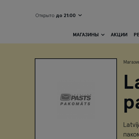
Открыто
до 21:00
МАГАЗИНЫ
АКЦИИ
Р
Магази
L
p
Latv
пако