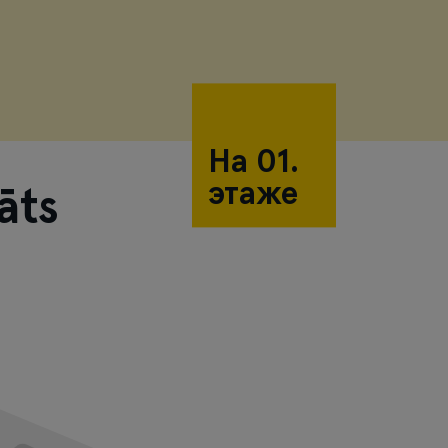
На 01.
этаже
āts