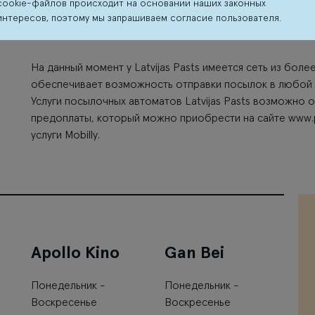
cookie-файлов происходит на основании наших законных
Latvijas Pasts установили свой первый наружный пакома
интересов, поэтому мы запрашиваем согласие пользователя.
центра Riga Plaza, который доступен клиентам 24 часа в 
На данный момент у Latvijas Pasts имеется сеть из более
обеспечивает возможность отправки посылок в любой 
Услуги посылочных автоматов Latvijas Pasts возможно 
предоплаты, который можно приобрести на сайте www.pa
услуги Mobilly.
Apollo Kino
Gan Bei
Понедельник -
Понедельник -
Воскресенье
Воскресенье