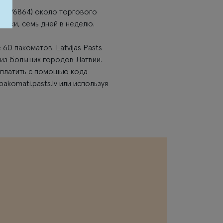
т (LV6864) около торгового
сутки, семь дней в неделю.
 60 пакоматов. Latvijas Pasts
из больших городов Латвии.
оплатить с помощью кода
komati.pasts.lv или используя