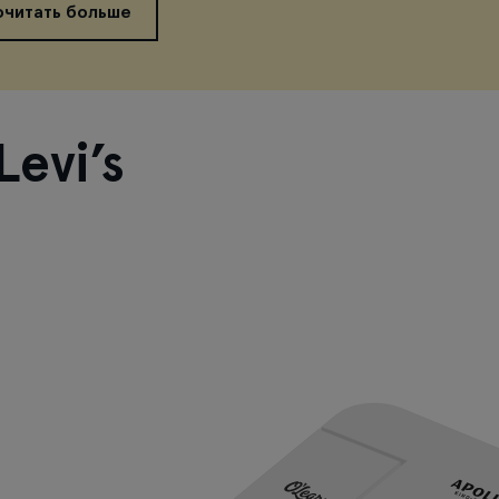
очитать больше
evi’s