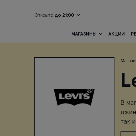
Открыто
до 21:00
МАГАЗИНЫ
АКЦИИ
Р
Магази
L
В ма
джин
так 