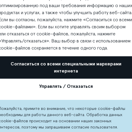
оптимизированную под ваши требования информацию о наши
продуктах и услугах, а также чтобы улучшить работу веб-сайта
Если вы согласны, пожалуйста, нажмите «Согласиться со всеми
cookie-файлами». Если вы хотите управлять своим выбором
или отказаться от cookie-файлов, пожалуйста, нажмите
«Управлять/отказаться». Ваш выбор в связи с использованием
cookie-файлов сохраняется в течение одного года.
Согласиться со всеми специальными маркерами
интернета
Управлять / Отказаться
Пожалуйста, примите во внимание, что некоторые cookie-файлы
необходимы для работы данного веб-сайта. Обработка данных
cookie-файлов происходит на основании наших законных
В магазине Levi’s вы найдете для себя отличные джинсы
интересов, поэтому мы запрашиваем согласие пользователя.
для женщи так и для мужчин.