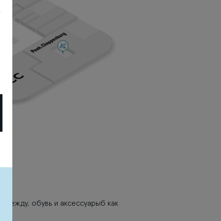
х
.
, одежду, обувь и аксессуарыб как