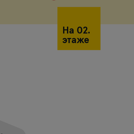
На 02.
этаже